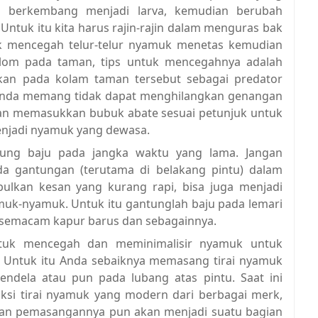
kan berkembang menjadi larva, kemudian berubah
Untuk itu kita harus rajin-rajin dalam menguras bak
k mencegah telur-telur nyamuk menetas kemudian
kolom pada taman, tips untuk mencegahnya adalah
kan pada kolam taman tersebut sebagai predator
a Anda memang tidak dapat menghilangkan genangan
ngan memasukkan bubuk abate sesuai petunjuk untuk
njadi nyamuk yang dewasa.
ung baju pada jangka waktu yang lama. Jangan
a gantungan (terutama di belakang pintu) dalam
ulkan kesan yang kurang rapi, bisa juga menjadi
uk-nyamuk. Untuk itu gantunglah baju pada lemari
m semacam kapur barus dan sebagainnya.
ntuk mencegah dan meminimalisir nyamuk untuk
Untuk itu Anda sebaiknya memasang tirai nyamuk
 jendela atau pun pada lubang atas pintu. Saat ini
si tirai nyamuk yang modern dari berbagai merk,
 dan pemasangannya pun akan menjadi suatu bagian