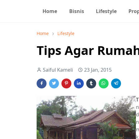
Home
Bisnis
Lifestyle
Prop
Home
Lifestyle
Tips Agar Ruma
Saiful Kameli
23 Jan, 2015
n
d
n
m
k