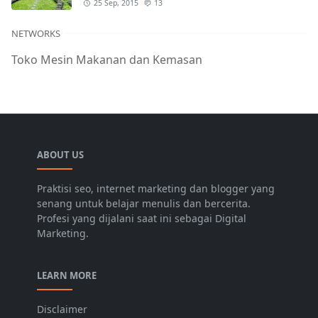
25 Sep, 2015
13
NETWORKS
Toko Mesin Makanan dan Kemasan
ABOUT US
Praktisi seo, internet marketing dan blogger yang
senang untuk belajar menulis dan bercerita.
Profesi yang dijalani saat ini sebagai Digital
Marketing.
LEARN MORE
Disclaimer