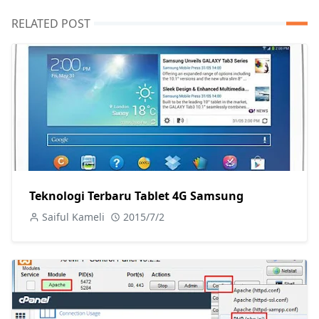
RELATED POST
Teknologi Terbaru Tablet 4G Samsung
Saiful Kameli
2015/7/2