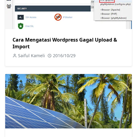
Cara Mengatasi Wordpress Gagal Upload &
Import
Saiful Kameli
2016/10/29