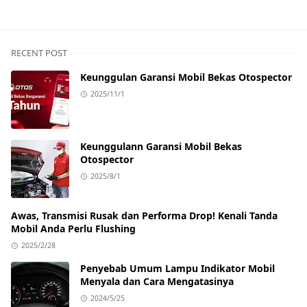
RECENT POST
Keunggulan Garansi Mobil Bekas Otospector
2025/11/1
Keunggulann Garansi Mobil Bekas
Otospector
2025/8/1
Awas, Transmisi Rusak dan Performa Drop! Kenali Tanda
Mobil Anda Perlu Flushing
2025/2/28
Penyebab Umum Lampu Indikator Mobil
Menyala dan Cara Mengatasinya
2024/5/25