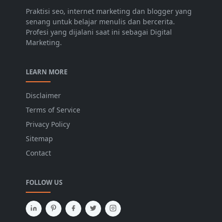
Praktisi seo, internet marketing dan blogger yang
senang untuk belajar menulis dan bercerita.
Profesi yang dijalani saat ini sebagai Digital
Marketing.
LEARN MORE
Disclaimer
Terms of Service
Privacy Policy
Sitemap
Contact
FOLLOW US